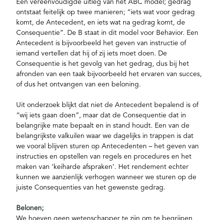
Een vereenvoudigde uitleg van het ABC model; gedrag
ontstaat feitelijk op twee manieren; “iets wat voor gedrag
komt, de Antecedent, en iets wat na gedrag komt, de
Consequentie”. De B staat in dit model voor Behavior. Een
Antecedent is bijvoorbeeld het geven van instructie of
iemand vertellen dat hij of zij iets moet doen. De
Consequentie is het gevolg van het gedrag, dus bij het
afronden van een taak bijvoorbeeld het ervaren van succes,
of dus het ontvangen van een beloning.
Uit onderzoek blijkt dat niet de Antecedent bepalend is of
“wij iets gaan doen”, maar dat de Consequentie dat in
belangrijke mate bepaalt en in stand houdt. Een van de
belangrijkste valkuilen waar we dagelijks in trappen is dat
we vooral blijven sturen op Antecedenten – het geven van
instructies en opstellen van regels en procedures en het
maken van ‘keiharde afspraken’. Het rendement echter
kunnen we aanzienlijk verhogen wanneer we sturen op de
juiste Consequenties van het gewenste gedrag.
Belonen;
We hoeven geen wetenschapper te zijn om te begrijpen