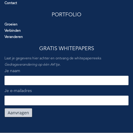
Contact
PORTFOLIO
Groeien
Verbinden
Veranderen
GRATIS WHITEPAPERS
Laat je gegevens hier achter en ontvang de whitepaperreeks
Gedragsverandering op één A4'tje
.
Je naam
Je e-mailadres