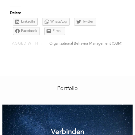
Delen:
LinkedIn
WhatsApp
Twitter
Facebook
E-mail
TAGGED WITH →
Organizational Behavior Management (OBM)
Portfolio
Verbinden