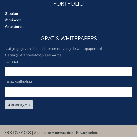
PORTFOLIO
Groeien
Verbinden
Veranderen
GRATIS WHITEPAPERS
Laat je gegevens hier achter en ontvang de whitepaperreeks
Gedragsverandering op één A4'tje
.
Je naam
Je e-mailadres
ERIK OVERDICK |
Algemene voorwaarden
|
Privacybeleid