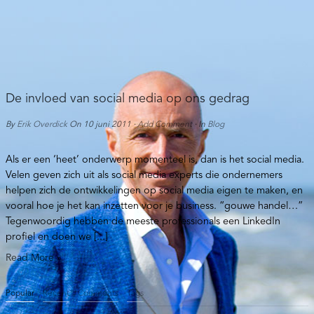
De invloed van social media op ons gedrag
By
Erik Overdick
On
10 juni 2011
·
Add Comment
· In
Blog
Als er een ‘heet’ onderwerp momenteel is, dan is het social media.
Velen geven zich uit als social media experts die ondernemers
helpen zich de ontwikkelingen op social media eigen te maken, en
vooral hoe je het kan inzetten voor je business. “gouwe handel…”
Tegenwoordig hebben de meeste professionals een LinkedIn
profiel en doen we [...]
Read More »
Popular
Recent
Comments
Tags