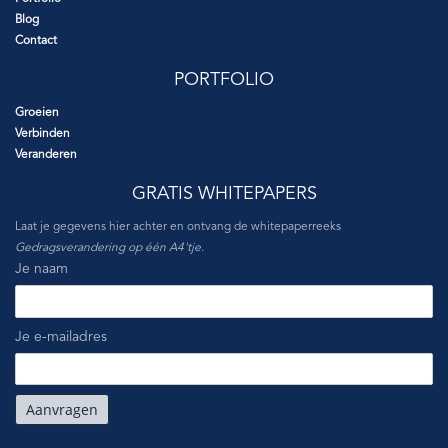
Blog
Contact
PORTFOLIO
Groeien
Verbinden
Veranderen
GRATIS WHITEPAPERS
Laat je gegevens hier achter en ontvang de whitepaperreeks
Gedragsverandering op één A4'tje
.
Je naam
Je e-mailadres