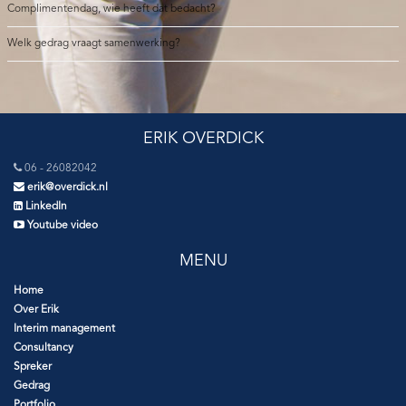
Complimentendag, wie heeft dat bedacht?
Welk gedrag vraagt samenwerking?
ERIK OVERDICK
06 - 26082042
erik@overdick.nl
LinkedIn
Youtube video
MENU
Home
Over Erik
Interim management
Consultancy
Spreker
Gedrag
Portfolio