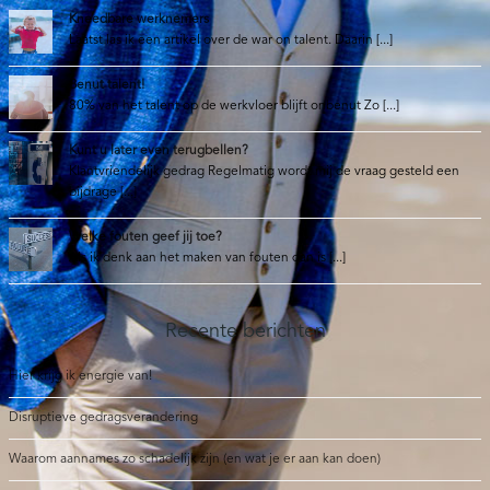
Kneedbare werknemers
Laatst las ik een artikel over de war on talent. Daarin [...]
Benut talent!
80% van het talent op de werkvloer blijft onbenut Zo [...]
Kunt u later even terugbellen?
Klantvriendelijk gedrag Regelmatig wordt mij de vraag gesteld een
bijdrage [...]
Welke fouten geef jij toe?
Als ik denk aan het maken van fouten dan is [...]
Recente berichten
Hier krijg ik energie van!
Disruptieve gedragsverandering
Waarom aannames zo schadelijk zijn (en wat je er aan kan doen)